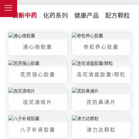
创新中药
化药系列
健康产品
配方颗粒
通心络胶囊
参松养心胶囊
芪苈强心胶囊
连花清瘟胶囊/颗粒
连花清咳片
芪防鼻通片
八子补肾胶囊
津力达颗粒