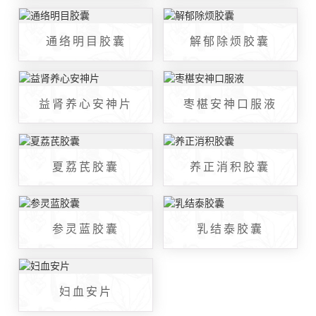
通络明目胶囊
解郁除烦胶囊
益肾养心安神片
枣椹安神口服液
夏荔芪胶囊
养正消积胶囊
参灵蓝胶囊
乳结泰胶囊
妇血安片