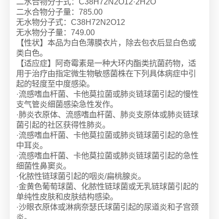
二水合物分子式：C38H72N2O12·2H2O
二水合物分子量：785.00
无水物分子式：C38H72N2O12
无水物分子量：749.00
【性状】本品为白色薄膜衣片，除去包衣后显白色或
类白色。
【适应症】阿奇霉素是一种大环内酯类抗菌药物，适
用于治疗由指定微生物敏感菌株在下列具体病症中引
起的轻度至中度感染。
·流感嗜血杆菌、卡他莫拉菌或肺炎链球菌引起的慢性
支气管炎细菌感染急性发作。
·肺炎衣原体、流感嗜血杆菌、肺炎支原体或肺炎链球
菌引起的社区获得性肺炎。
·流感嗜血杆菌、卡他莫拉菌或肺炎链球菌引起的急性
中耳炎。
·流感嗜血杆菌、卡他莫拉菌或肺炎链球菌引起的急性
细菌性鼻窦炎。
·化脓性链球菌引起的咽炎/扁桃腺炎。
·金黄色葡萄球菌、化脓性链球菌或无乳链球菌引起的
单纯性皮肤和皮肤结构感染。
·沙眼衣原体或淋病奈瑟氏球菌引起的尿道炎和子宫颈
炎。