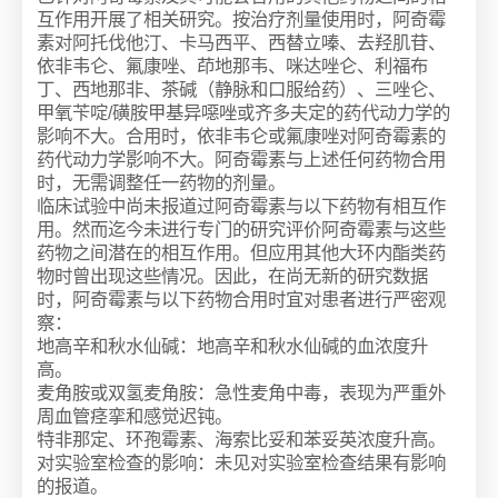
互作用开展了相关研究。按治疗剂量使用时，阿奇霉
素对阿托伐他汀、卡马西平、西替立嗪、去羟肌苷、
依非韦仑、氟康唑、茚地那韦、咪达唑仑、利福布
丁、西地那非、茶碱（静脉和口服给药）、三唑仑、
甲氧苄啶/磺胺甲基异噁唑或齐多夫定的药代动力学的
影响不大。合用时，依非韦仑或氟康唑对阿奇霉素的
药代动力学影响不大。阿奇霉素与上述任何药物合用
时，无需调整任一药物的剂量。
临床试验中尚未报道过阿奇霉素与以下药物有相互作
用。然而迄今未进行专门的研究评价阿奇霉素与这些
药物之间潜在的相互作用。但应用其他大环内酯类药
物时曾出现这些情况。因此，在尚无新的研究数据
时，阿奇霉素与以下药物合用时宜对患者进行严密观
察：
地高辛和秋水仙碱：地高辛和秋水仙碱的血浓度升
高。
麦角胺或双氢麦角胺：急性麦角中毒，表现为严重外
周血管痉挛和感觉迟钝。
特非那定、环孢霉素、海索比妥和苯妥英浓度升高。
对实验室检查的影响：未见对实验室检查结果有影响
的报道。