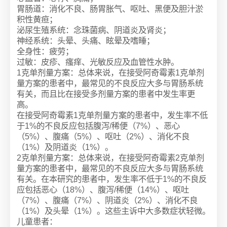
胃肠道：消化不良、肠胃胀气、呕吐、黑便及胆汁淤
积性黄疸；
泌尿生殖系统：念珠菌病、阴道炎及肾炎；
神经系统：头晕、头痛、眩晕及嗜睡；
全身性：疲劳；
过敏：皮疹、瘙痒、光敏反应及血管性水肿。
1克单剂量方案：总体来说，在接受阿奇霉素1克单剂
量方案的患者中，最常见的不良反应大多与胃肠系统
有关，而且比在接受多剂量方案的患者中发生率更
高。
在接受阿奇霉素1克单剂量方案的患者中，发生率不低
于1%的不良反应包括腹泻/稀便（7%）、恶心
（5%）、腹痛（5%）、呕吐（2%）、消化不良
（1%）及阴道炎（1%）。
2克单剂量方案：总体来说，在接受阿奇霉素2克单剂
量方案的患者中，最常见的不良反应大多与胃肠系统
有关。在本研究的患者中，发生率不低于1%的不良反
应包括恶心（18%）、腹泻/稀便（14%）、呕吐
（7%）、腹痛（7%）、阴道炎（2%）、消化不良
（1%）及头晕（1%）。这些主诉中大多数症状轻微。
儿童患者：