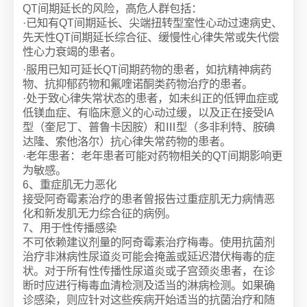
QT间期延长的风险，高危人群包括：
·已知有QT间期延长、尖端扭转型室性心动过速病史、
先天性QT间期延长综合征、缓慢性心律失常或失代偿
性心力衰竭的患者。
·服用已知可延长QT间期药物的患者，如抗精神病药
物、抗抑郁药物和氟喹诺酮类药物治疗的患者。
·处于致心律失常状态的患者，如未纠正的低钾血症或
低镁血症、有临床意义的心动过缓，以及正在接受IA
型（奎尼丁、普鲁卡因胺）和Ⅲ型（多非利特、胺碘
达隆、索他洛尔）抗心律失常药物的患者。
·老年患者：老年患者可能对药物相关的QT间期影响更
为敏感。
6、重症肌无力恶化
接受阿奇霉素治疗的患者曾报告过重症肌无力病情恶
化和新发肌无力综合征的病例。
7、用于性传播感染
不可依赖建议剂量的阿奇霉素治疗梅毒。使用抗菌剂
治疗非淋病性尿道炎可能会掩盖或延迟潜伏梅毒的症
状。对于所有性传播性尿道炎或子宫颈炎患者，在诊
断时应进行梅毒血清检测及适当的淋病检测。如果确
诊感染，则应针对这些疾病开始适当的抗菌治疗和随