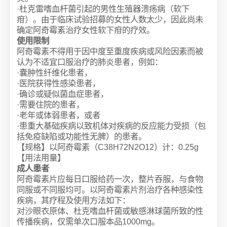
·杜克雷嗜血杆菌引起的男性生殖器溃疡病（软下
疳）。由于临床试验招募的女性人数太少，因此尚未
确定阿奇霉素治疗女性软下疳的疗效。
使用限制
阿奇霉素不得用于因中度至重度疾病或风险因素而被
认为不适宜口服治疗的肺炎患者，例如：
·囊肿性纤维化患者，
·医院获得性感染患者，
·确诊或疑似菌血症患者，
·需要住院的患者，
·老年或体弱患者，或者
·患重大基础疾病以致机体对疾病的反应能力受损（包
括免疫缺陷或功能性无脾）的患者。
【规格】以阿奇霉素（C38H72N2O12）计：0.25g
【用法用量】
成人患者
阿奇霉素片应每日口服给药一次，整片吞服，与食物
同服或不同服均可。以阿奇霉素片剂治疗各种感染性
疾病，其疗程及使用方法如下：
对沙眼衣原体、杜克嗜血杆菌或敏感淋球菌所致的性
传播疾病，仅需单次口服本品1000mg。