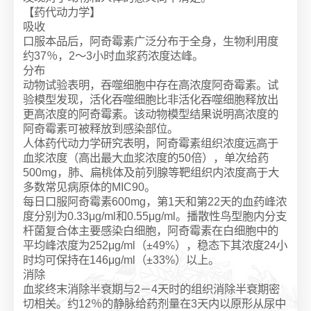
【药代动力学】
吸收
口服本品后，阿奇霉素广泛分布于全身，生物利用度
约37％，2～3小时血浆药浓度达峰。
分布
动物试验表明，吞噬细胞中存在高浓度阿奇霉素。试
验模型发现，活化吞噬细胞比非活化吞噬细胞释放出
更高浓度的阿奇霉素。该动物模型结果说明高浓度的
阿奇霉素可被释放到感染部位。
人体药代动力学研究表明，阿奇霉素组织浓度远高于
血浆浓度（高出最大血浆浓度的50倍），单次给药
500mg，肺、扁桃体及前列腺等靶组织内浓度高于大
多数常见病原体的MIC90。
每日口服阿奇霉素600mg，第1天和第22天的血药峰浓
度分别为0.33μg/ml和0.55μg/ml。播散性鸟型胞内分支
杆菌复合体主要感染白细胞，阿奇霉素在白细胞中的
平均峰浓度为252μg/ml（±49%），稳态下其浓度24小
时均可保持在146μg/ml（±33%）以上。
消除
血浆终末消除半衰期与2－4天时的组织消除半衰期密
切相关。约12％的静脉给药剂量在3天内以原形从尿中