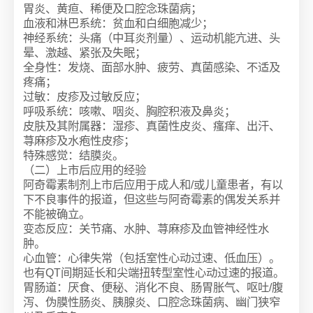
胃炎、黄疸、稀便及口腔念珠菌病；
血液和淋巴系统：贫血和白细胞减少；
神经系统：头痛（中耳炎剂量）、运动机能亢进、头
晕、激越、紧张及失眠；
全身性：发烧、面部水肿、疲劳、真菌感染、不适及
疼痛；
过敏：皮疹及过敏反应；
呼吸系统：咳嗽、咽炎、胸腔积液及鼻炎；
皮肤及其附属器：湿疹、真菌性皮炎、瘙痒、出汗、
荨麻疹及水疱性皮疹；
特殊感觉：结膜炎。
（二）上市后应用的经验
阿奇霉素制剂上市后应用于成人和/或儿童患者，有以
下不良事件的报道，但这些与阿奇霉素的偶发关系并
不能被确立。
变态反应：关节痛、水肿、荨麻疹及血管神经性水
肿。
心血管：心律失常（包括室性心动过速、低血压）。
也有QT间期延长和尖端扭转型室性心动过速的报道。
胃肠道：厌食、便秘、消化不良、肠胃胀气、呕吐/腹
泻、伪膜性肠炎、胰腺炎、口腔念珠菌病、幽门狭窄