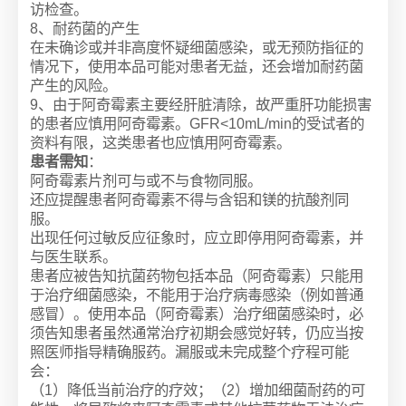
访检查。
8、耐药菌的产生
在未确诊或并非高度怀疑细菌感染，或无预防指征的
情况下，使用本品可能对患者无益，还会增加耐药菌
产生的风险。
9、由于阿奇霉素主要经肝脏清除，故严重肝功能损害
的患者应慎用阿奇霉素。GFR<10mL/min的受试者的
资料有限，这类患者也应慎用阿奇霉素。
患者需知
：
阿奇霉素片剂可与或不与食物同服。
还应提醒患者阿奇霉素不得与含铝和镁的抗酸剂同
服。
出现任何过敏反应征象时，应立即停用阿奇霉素，并
与医生联系。
患者应被告知抗菌药物包括本品（阿奇霉素）只能用
于治疗细菌感染，不能用于治疗病毒感染（例如普通
感冒）。使用本品（阿奇霉素）治疗细菌感染时，必
须告知患者虽然通常治疗初期会感觉好转，仍应当按
照医师指导精确服药。漏服或未完成整个疗程可能
会：
（1）降低当前治疗的疗效；（2）增加细菌耐药的可