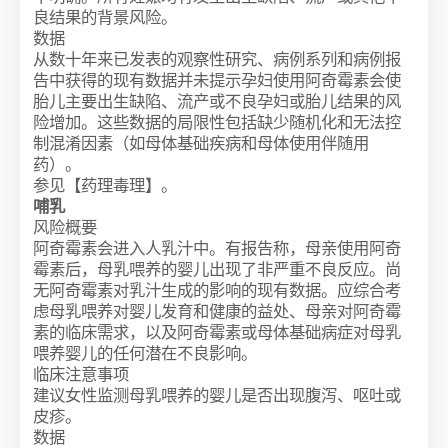
良结果的背景风险。
数据
从数十年来已发表的观察性研究、病例系列和病例报
告中获得的现有数据并未提示孕妇使用阿奇霉素会使
胎儿主要出生缺陷、流产或不良孕妇或胎儿结果的风
险增加。这些数据的局限性包括缺少随机化和无法控
制混淆因素（如母体基础疾病和母体使用伴随用
药）。
参见【药理毒理】。
哺乳
风险概要
阿奇霉素会进入人乳汁中。有报告称，母亲使用阿奇
霉素后，母乳喂养的婴儿出现了非严重不良反应。尚
无阿奇霉素对乳汁生成的影响的现有数据。应综合考
虑母乳喂养对婴儿发育和健康的益处、母亲对阿奇霉
素的临床需求，以及阿奇霉素或母体基础病症对母乳
喂养婴儿的任何潜在不良影响。
临床注意事项
建议女性监测母乳喂养的婴儿是否出现腹泻、呕吐或
皮疹。
数据