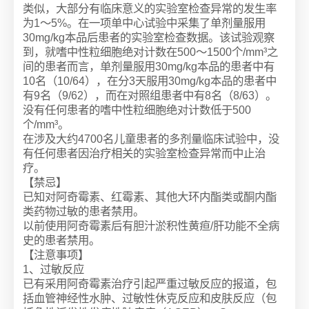
类似，大部分有临床意义的实验室检查异常的发生率
为1～5%。在一项单中心试验中采集了单剂量服用
30mg/kg本品后患者的实验室检查数据。该试验观察
到，就嗜中性粒细胞绝对计数在500～1500个/mm³之
间的患者而言，单剂量服用30mg/kg本品的患者中有
10名（10/64），在分3天服用30mg/kg本品的患者中
有9名（9/62），而在对照组患者中有8名（8/63）。
没有任何患者的嗜中性粒细胞绝对计数低于500
个/mm³。
在涉及大约4700名儿童患者的多剂量临床试验中，没
有任何患者因治疗相关的实验室检查异常而中止治
疗。
【禁忌】
已知对阿奇霉素、红霉素、其他大环内酯类或酮内酯
类药物过敏的患者禁用。
以前使用阿奇霉素后有胆汁淤积性黄疸/肝功能不全病
史的患者禁用。
【注意事项】
1、过敏反应
已有采用阿奇霉素治疗引起严重过敏反应的报道，包
括血管神经性水肿、过敏性休克反应和皮肤反应（包