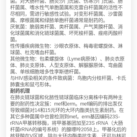
菌。对大肠杆菌、肠炎沙门氏菌、伤寒沙门氏菌、肠
杆菌属、嗜水性气单胞菌属和克雷白杆菌属的活性不
尽相同，需进行敏感性试验。对变形杆菌属、沙雷菌
属、摩根菌属和绿脓单胞杆菌通常是耐药的。
厌氧菌：脆弱类杆菌、类杆菌属、产气荚膜杆菌、消
化球菌属和消化链球菌属、坏死梭杆菌、痤疮丙酸杆
菌。
性传播疾病微生物：沙眼衣原体、梅毒密螺旋体、淋
球菌、杜克嗜血杆菌。
其他微生物：包柔螺旋体（Lyme病原体）、肺炎衣原
体、肺炎支原体、人型支原体、解脲脲原体、弯曲菌
属、单核细胞增多性李斯德杆菌。
与HIV感染相关的条件致病菌：鸟胞内分枝杆菌、卡氏
肺囊虫和鼠弓形体。
耐药机理
在肺炎链球菌和化脓性链球菌临床分离株中有两种主
要的耐药性决定簇：mef和erm。mef编码的排出泵仅
导致细菌对14和15元环的大环内酯类抗生素耐药。在
其它多种菌属中也曾检测到mef。erm基因编码23S-
rRNA甲基转移酶，将甲基基团加至23S rRNA（大肠
杆菌rRNA的编号系统）的腺嘌呤2058上。甲基化后的
核苷酸在V区域，除与大环内酯类抗生素、还可与林可