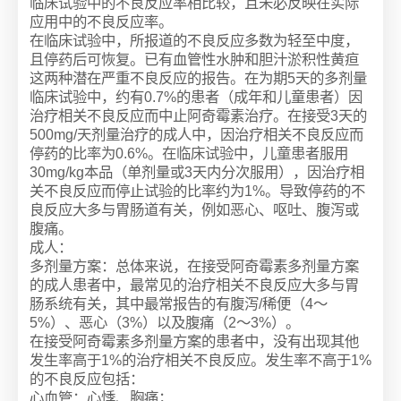
临床试验中的不良反应率相比较，且未必反映在实际
应用中的不良反应率。
在临床试验中，所报道的不良反应多数为轻至中度，
且停药后可恢复。已有血管性水肿和胆汁淤积性黄疸
这两种潜在严重不良反应的报告。在为期5天的多剂量
临床试验中，约有0.7%的患者（成年和儿童患者）因
治疗相关不良反应而中止阿奇霉素治疗。在接受3天的
500mg/天剂量治疗的成人中，因治疗相关不良反应而
停药的比率为0.6%。在临床试验中，儿童患者服用
30mg/kg本品（单剂量或3天内分次服用），因治疗相
关不良反应而停止试验的比率约为1%。导致停药的不
良反应大多与胃肠道有关，例如恶心、呕吐、腹泻或
腹痛。
成人：
多剂量方案：总体来说，在接受阿奇霉素多剂量方案
的成人患者中，最常见的治疗相关不良反应大多与胃
肠系统有关，其中最常报告的有腹泻/稀便（4～
5%）、恶心（3%）以及腹痛（2～3%）。
在接受阿奇霉素多剂量方案的患者中，没有出现其他
发生率高于1%的治疗相关不良反应。发生率不高于1%
的不良反应包括：
心血管：心悸、胸痛；