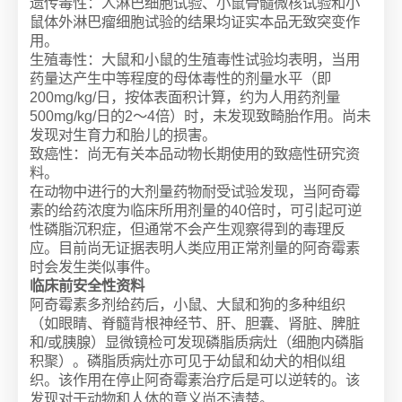
遗传毒性：人淋巴细胞试验、小鼠骨髓微核试验和小
鼠体外淋巴瘤细胞试验的结果均证实本品无致突变作
用。
生殖毒性：大鼠和小鼠的生殖毒性试验均表明，当用
药量达产生中等程度的母体毒性的剂量水平（即
200mg/kg/日，按体表面积计算，约为人用药剂量
500mg/kg/日的2～4倍）时，未发现致畸胎作用。尚未
发现对生育力和胎儿的损害。
致癌性：尚无有关本品动物长期使用的致癌性研究资
料。
在动物中进行的大剂量药物耐受试验发现，当阿奇霉
素的给药浓度为临床所用剂量的40倍时，可引起可逆
性磷脂沉积症，但通常不会产生观察得到的毒理反
应。目前尚无证据表明人类应用正常剂量的阿奇霉素
时会发生类似事件。
临床前安全性资料
阿奇霉素多剂给药后，小鼠、大鼠和狗的多种组织
（如眼睛、脊髓背根神经节、肝、胆囊、肾脏、脾脏
和/或胰腺）显微镜检可发现磷脂质病灶（细胞内磷脂
积聚）。磷脂质病灶亦可见于幼鼠和幼犬的相似组
织。该作用在停止阿奇霉素治疗后是可以逆转的。该
发现对于动物和人体的意义尚不清楚。