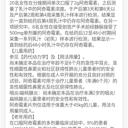
20名女性在分娩期间单次口服了2g阿奇霉素，之后测
量了乳汁中的阿奇霉素浓度。于产后第3天和第6天以
及产后第2周和第4周采集乳汁样本进行检测，结果显
示一直到给药后第4周乳汁中仍存在阿奇霉素。在另一
项研究中，8名女性在接受剖宫产手术前经静脉接受了
500mg单剂量的阿奇霉素。在给药后12至48小时期间
采集一系列乳汁（初乳）样本进行检测，结果显示一
直到给药后48小时乳汁中仍存在阿奇霉素。
【儿童用药】
参见【药代动力学】及【用法用量】。
尚未确定本品在治疗年龄不足6个月的急性中耳炎、急
性细菌性鼻窦炎和社区获得性肺炎儿童患者时的安全
性和有效性。根据在成人中开展的充分且良好对照的
试验，阿奇霉素可用于治疗儿童患者（年满6个月）的
急性细菌性鼻窦炎及社区获得性肺炎。
咽炎/扁桃腺炎：尚未确定本品在治疗未满2岁的咽炎/
扁桃腺炎儿童患者时的安全性和有效性。
阿奇霉素片剂仅适用于体重大于45kg的儿童，用法与
用量同成人。
【老年用药】
在口服阿奇霉素的多剂量临床试验中，9%的患者