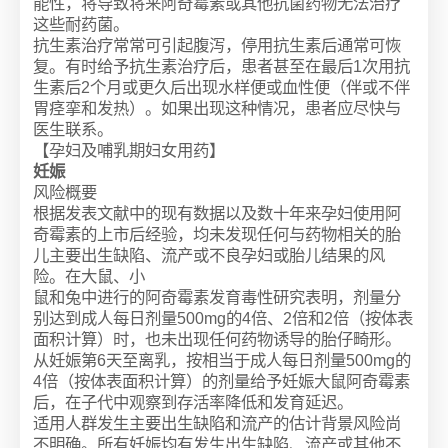
能性，将导致将来阿奇霉素或其他抗菌药物无法治疗
这些耐药菌。
抗生素治疗常常可引起腹泻，停用抗生素后通常可恢
复。有时给予抗生素治疗后，患者甚至在最后1次用抗
生素后2个月或更久后出现水样便或血性便（伴或不伴
胃痉挛和发热）。如果出现这种情况，患者应尽快与
医生联系。
【孕妇及哺乳期妇女用药】
妊娠
风险概要
根据发表文献中的现有数据以及数十年来孕妇使用阿
奇霉素的上市后经验，均未发现任何与药物相关的胎
儿主要出生缺陷、流产或不良孕妇或胎儿结果的风
险。在大鼠、小
鼠和兔中进行的阿奇霉素发育毒性研究表明，剂量分
别达到成人每日剂量500mg的4倍、2倍和2倍（按体表
面积计算）时，也未出现任何药物诱导的胎仔畸形。
从妊娠第6天至离乳，按相当于成人每日剂量500mg的
4倍（按体表面积计算）的剂量给予妊娠大鼠阿奇霉素
后，在子代中观察到存活率降低和发育延迟。
适用人群发生主要出生缺陷和流产的估计背景风险尚
不明确。所有妊娠均有发生出生缺陷、流产或其他不