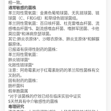
相一致。
通常敏感的菌株
革兰阳性需氧菌：金黄色葡萄球菌、无乳链球菌、链
球菌（C、F和G组）和草绿色链球菌组。
革兰阴性需氧菌：百日咳杆菌、杜克雷嗜血杆菌、流
感嗜血杆菌*$、副流感嗜血杆菌、嗜肺军团菌、卡他
莫拉菌*和淋病奈瑟球菌。
其它:肺炎衣原体*、沙眼衣原体、肺炎支原体*和解脲
脲原体。
已报道有获得性耐药的菌株：
革兰阳性需氧菌：
肺炎链球菌*
化脓性链球菌*
注意：阿奇霉素对于红霉素耐药的革兰阳性菌株有交
叉耐药。
固有耐药的菌株：
肠杆菌科
假单胞菌属
*对于该菌株的疗效已经在临床实验中证实
$天然具有中介敏感性的菌株
毒理研究