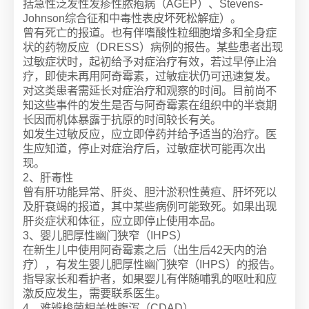
括急性泛发性发疹性脓疱病（AGEP）、Stevens-
Johnson综合征和中毒性表皮坏死松解症）。
曾有死亡的报道。也有伴嗜酸性粒细胞增多和全身症
状的药物反应（DRESS）病例的报告。某些患者出现
过敏症状时，起初给予对症治疗有效，若过早停止治
疗，即使未再用阿奇霉素，过敏症状仍可迅速复发。
对这类患者需延长对症治疗和观察的时间。目前尚不
知这些事件的发生是否与阿奇霉素在组织中的半衰期
长因而机体暴露于抗原的时间较长有关。
如发生过敏反应，应立即停药并给予适当的治疗。医
生应知道，停止对症治疗后，过敏症状可能再次出
现。
2、肝毒性
曾有肝功能异常、肝炎、胆汁淤积性黄疸、肝坏死以
及肝衰竭的报道，其中某些病例可能致死。如果出现
肝炎症状和体征，应立即停止使用本品。
3、婴儿肥厚性幽门狭窄（IHPS）
在新生儿中使用阿奇霉素之后（出生后42天内的治
疗），有发生婴儿肥厚性幽门狭窄（IHPS）的报告。
指导家长和看护者，如果婴儿有伴随哺乳的呕吐和应
激反应发生，需要联系医生。
4、难辨梭菌相关性腹泻（CDAD）