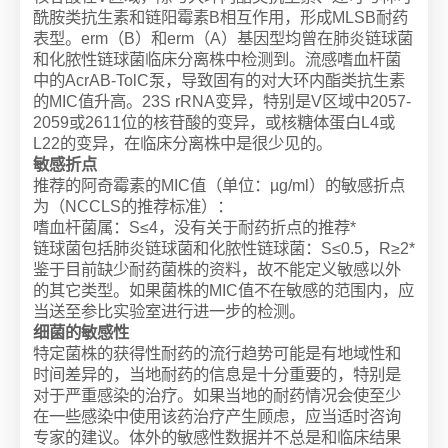
酰胺类抗生素和链阳霉素B相互作用，形成MLSB耐药
表型。erm（B）和erm（A）基因型均曾在肺炎链球菌
和化脓性链球菌临床分离株中检测到。流感嗜血杆菌
中的AcrAB-TolC泵，导致固有的对大环内酯类抗生素
的MIC值升高。23S rRNA变异，特别是V区域中2057-
2059或2611位的核苷酸的变异，或核糖体蛋白L4或
L22的变异，在临床分离株中是很少见的。
敏感折点
推荐的阿奇霉素的MIC值（单位：µg/ml）的敏感折点
为（NCCLS的推荐标准）：
嗜血杆菌属：S≤4，没有关于耐药折点的推荐*
链球菌包括肺炎链球菌和化脓性链球菌：S≤0.5，R≥2*
鉴于目前缺少耐药菌株的资料，故不能定义敏感以外
的其它类型。如果菌株的MIC值不在敏感的范围内，应
当送至参比实验室进行进一步的检测。
细菌的敏感性
特定菌株的获得性耐药的流行趋势可能是有地域性和
时间差异的，当地耐药的信息是十分重要的，特别是
对于严重感染的治疗。如果当地的耐药情况会使至少
在一些感染中使用该药治疗产生顾虑，应当适时咨询
专家的建议。体外的敏感性数据并不总是和临床结果