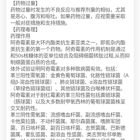
【药物过量】
药物过量时发生的不良反应与推荐剂量的相似，尤其
是恶心、腹泻和呕吐。如果药物过量，应视需要采取
一般对症措施和支持措施。
【药理毒理】
药理作用
阿奇霉素是大环内酯类抗生素亚类之一，即氮杂内酯
类抗生素的第一个药物。阿奇霉素的作用机制是通过
和50s核糖体的亚单位结合及阻碍细菌转肽过程,从而抑
制细菌蛋白质的合成。
体外试验证明阿奇霉素对多种致病菌有效。包括：
革兰阳性需氧菌：金黄色葡萄球菌、化脓性链球菌（A
组β-溶血性链球菌）、肺炎链球菌、α溶血性链球菌
（草绿色链球菌组）、其他链球菌及白喉棒状杆菌。
阿奇霉素对于耐红霉素的革兰阳性菌包括粪链球菌
（肠球菌）以及大多数耐甲氧西林的葡萄球菌菌株呈
交叉耐药性。
革兰阴性需氧菌：流感嗜血杆菌、副流感嗜血杆菌、
卡他莫拉菌、不动杆菌属、耶尔森菌属、嗜肺军团
菌、百日咳杆菌、副百日咳杆菌、志贺菌属、巴斯德
菌属、霍乱弧菌、副溶血 性弧菌、类志贺吡邻单胞