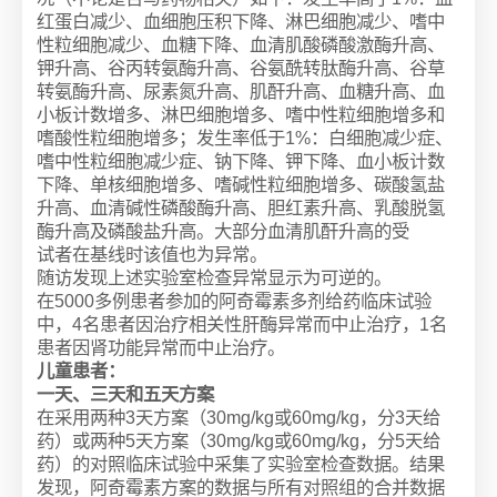
红蛋白减少、血细胞压积下降、淋巴细胞减少、嗜中
性粒细胞减少、血糖下降、血清肌酸磷酸激酶升高、
钾升高、谷丙转氨酶升高、谷氨酰转肽酶升高、谷草
转氨酶升高、尿素氮升高、肌酐升高、血糖升高、血
小板计数增多、淋巴细胞增多、嗜中性粒细胞增多和
嗜酸性粒细胞增多；发生率低于1%：白细胞减少症、
嗜中性粒细胞减少症、钠下降、钾下降、血小板计数
下降、单核细胞增多、嗜碱性粒细胞增多、碳酸氢盐
升高、血清碱性磷酸酶升高、胆红素升高、乳酸脱氢
酶升高及磷酸盐升高。大部分血清肌酐升高的受
试者在基线时该值也为异常。
随访发现上述实验室检查异常显示为可逆的。
在5000多例患者参加的阿奇霉素多剂给药临床试验
中，4名患者因治疗相关性肝酶异常而中止治疗，1名
患者因肾功能异常而中止治疗。
儿童患者：
一天、三天和五天方案
在采用两种3天方案（30mg/kg或60mg/kg，分3天给
药）或两种5天方案（30mg/kg或60mg/kg，分5天给
药）的对照临床试验中采集了实验室检查数据。结果
发现，阿奇霉素方案的数据与所有对照组的合并数据