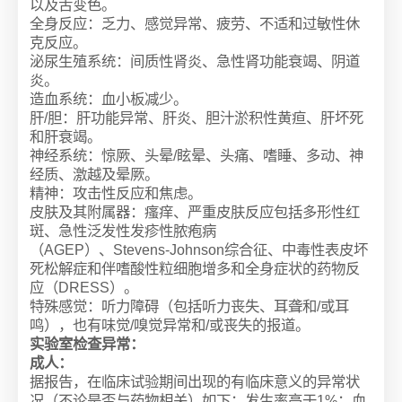
以及舌变色。
全身反应：乏力、感觉异常、疲劳、不适和过敏性休
克反应。
泌尿生殖系统：间质性肾炎、急性肾功能衰竭、阴道
炎。
造血系统：血小板减少。
肝/胆：肝功能异常、肝炎、胆汁淤积性黄疸、肝坏死
和肝衰竭。
神经系统：惊厥、头晕/眩晕、头痛、嗜睡、多动、神
经质、激越及晕厥。
精神：攻击性反应和焦虑。
皮肤及其附属器：瘙痒、严重皮肤反应包括多形性红
斑、急性泛发性发疹性脓疱病
（AGEP）、Stevens-Johnson综合征、中毒性表皮坏
死松解症和伴嗜酸性粒细胞增多和全身症状的药物反
应（DRESS）。
特殊感觉：听力障碍（包括听力丧失、耳聋和/或耳
鸣），也有味觉/嗅觉异常和/或丧失的报道。
实验室检查异常：
成人：
据报告，在临床试验期间出现的有临床意义的异常状
况（不论是否与药物相关）如下：发生率高于1%：血