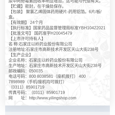
尿中阿奇霉素回收率明显增加，这可能与代偿有关。
【贮藏】密封，在干燥处保存。
【包装】 聚氯乙烯固体药用硬片-药用铝箔。6片/板/
盒。
【有效期】 24个月
【执行标准】国家药品监督管理局标准YBH10422021
【批准文号】 国药准字H20045479
【上市许可持有人】
名 称:石家庄以岭药业股份有限公司
注册地址:石家庄市高新技术开发区天山大街238号
【生产企业】
企业名称：石家庄以岭药业股份有限公司
生产地址：石家庄市高新技术开发区天山大街238号
邮政编码：050035
电话号码：800 8038581（座机拨打） 400
7898989（手机/座机均可拨打）
（0311）85901719
传真号码：（0311）85901719
网 址：http://www.yilingshop.com