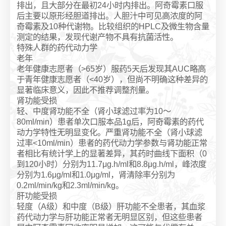
排出，且大部分在最初24小时内排出。阿奇霉素口服
后主要以原形经胆道排出。人胆汁中可见高浓度的阿
奇霉素及10种代谢物。比较组织的HPLC及微生物含量
测定的结果，发现代谢产物不具有抗菌活性。
特殊人群的药代动力学
老年
老年健康志愿者（>65岁）服药5天后发现其AUC略高
于青年健康志愿者（<40岁），但尚不明确这种差异的
显著临床意义，因此不推荐调整剂量。
肾功能受损
轻、中度肾功能不全（肾小球滤过率为10～
80ml/min）患者单次口服本品1g后，阿奇霉素的药代
动力学特性无明显变化。严重肾功能不全（肾小球滤
过率<10ml/min）患者的药代动力学参数与肾功能正常
者相比有统计学上的显著差异，其药时曲线下面积（0
到120小时）分别为11.7μg.h/ml和8.8μg.h/ml，峰浓度
分别为1.6μg/ml和1.0μg/ml，肾清除率分别为
0.2ml/min/kg和2.3ml/min/kg。
肝功能受损
轻度（A级）和中度（B级）肝功能不全患者，其血浆
药代动力学与肝功能正常者无明显区别，但这些患者