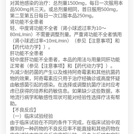
对其他感染的治疗：总剂量1500mg，每日一次服用本
品500mg共三天。或总剂量相同，首日服用500mg，
第二至第五日每日一次口服本品250mg。
肾功能不全患者
轻、中度肾功能不全者（肾小球滤过率为10～
80mL/min）不需要调整剂量。严重肾功能不全者慎用
（肾小球滤过率<10mL/min）（参见【注意事项】和
【药代动力学】）。
肝功能不全患者
轻中度肝功能不全患者，本品的用法与用量同肝功能
正常者（参见【注意事项】和【药代动力学】）。
为减少耐药菌的产生以及维持阿奇霉素和其他抗菌药
物的效果，阿奇霉素应只用于治疗经确诊或高度怀疑
由敏感菌引起的感染。在选择或调整抗菌疗法时应考
虑已获得的培养和药敏信息。如果缺少这些数据，本
地流行病学和敏感性现状可能对经验性选择疗法有帮
助。
【不良反应】
（一）临床试验经验
由于临床试验在不同的条件下完成，在临床试验中观
察到的一种药物的不良反应率不能直接和其他药物在