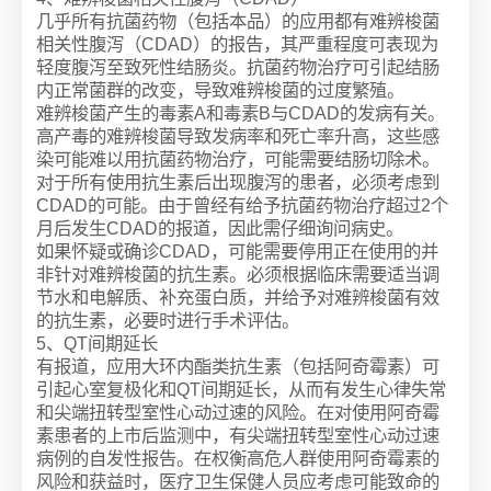
几乎所有抗菌药物（包括本品）的应用都有难辨梭菌
相关性腹泻（CDAD）的报告，其严重程度可表现为
轻度腹泻至致死性结肠炎。抗菌药物治疗可引起结肠
内正常菌群的改变，导致难辨梭菌的过度繁殖。
难辨梭菌产生的毒素A和毒素B与CDAD的发病有关。
高产毒的难辨梭菌导致发病率和死亡率升高，这些感
染可能难以用抗菌药物治疗，可能需要结肠切除术。
对于所有使用抗生素后出现腹泻的患者，必须考虑到
CDAD的可能。由于曾经有给予抗菌药物治疗超过2个
月后发生CDAD的报道，因此需仔细询问病史。
如果怀疑或确诊CDAD，可能需要停用正在使用的并
非针对难辨梭菌的抗生素。必须根据临床需要适当调
节水和电解质、补充蛋白质，并给予对难辨梭菌有效
的抗生素，必要时进行手术评估。
5、QT间期延长
有报道，应用大环内酯类抗生素（包括阿奇霉素）可
引起心室复极化和QT间期延长，从而有发生心律失常
和尖端扭转型室性心动过速的风险。在对使用阿奇霉
素患者的上市后监测中，有尖端扭转型室性心动过速
病例的自发性报告。在权衡高危人群使用阿奇霉素的
风险和获益时，医疗卫生保健人员应考虑可能致命的