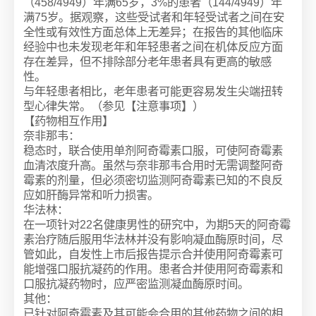
（458/4949）年满65岁，3%的患者（144/4949）年
满75岁。据观察，这些受试者和年轻受试者之间在安
全性或有效性方面总体上无差异；在报告的其他临床
经验中也未发现老年和年轻患者之间在机体反应方面
存在差异，但不排除部分老年患者具有更高的敏感
性。
与年轻患者相比，老年患者可能更容易发生尖端扭转
型心律失常。（参见【注意事项】）
【药物相互作用】
奈非那韦：
稳态时，联合使用单剂阿奇霉素口服，可使阿奇霉素
血清浓度升高。虽然与奈非那韦合用时无需调整阿奇
霉素的剂量，但必须密切监测阿奇霉素已知的不良反
应如肝酶异常和听力损害。
华法林：
在一项针对22名健康男性的研究中，为期5天的阿奇霉
素治疗随后服用华法林并没有影响凝血酶原时间，尽
管如此，自发性上市后报告提示合并使用阿奇霉素可
能增强口服抗凝药的作用。患者合并使用阿奇霉素和
口服抗凝药物时，应严密监测凝血酶原时间。
其他：
已针对阿奇霉素及其可能会合用的其他药物之间的相